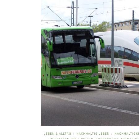
LEBEN & ALLTAG
NACHHALTIG LEBEN
NACHHALTIGKE
/
/
UMWELTSCHUTZ
REISEN, ENTDECKEN & ABENTEUE