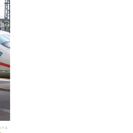
IT &
R