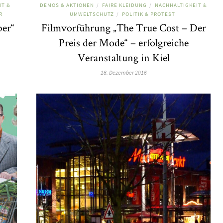
IT &
DEMOS & AKTIONEN
FAIRE KLEIDUNG
NACHHALTIGKEIT &
/
/
R
UMWELTSCHUTZ
POLITIK & PROTEST
/
ber“
Filmvorführung „The True Cost – Der
Preis der Mode“ – erfolgreiche
Veranstaltung in Kiel
18. Dezember 2016