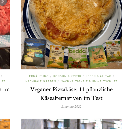
ERNÄHRUNG
KONSUM & KRITIK
LEBEN & ALLTAG
/
/
/
/
UTZ
NACHHALTIG LEBEN
NACHHALTIGKEIT & UMWELTSCHUTZ
/
n im
Veganer Pizzakäse: 11 pflanzliche
Käsealternativen im Test
1. Januar 2022