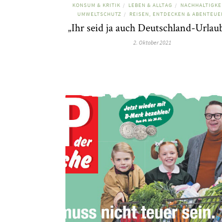
KONSUM & KRITIK
LEBEN & ALLTAG
NACHHALTIGKE
/
/
UMWELTSCHUTZ
REISEN, ENTDECKEN & ABENTEUE
/
„Ihr seid ja auch Deutschland-Urlau
2. Oktober 2021