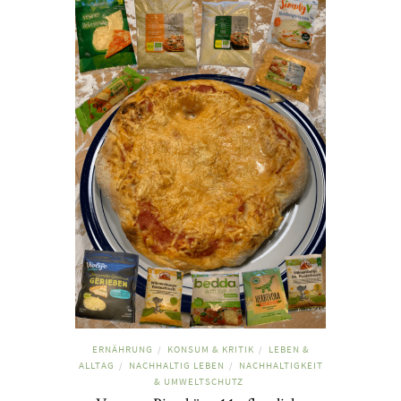
ERNÄHRUNG
KONSUM & KRITIK
LEBEN &
/
/
ALLTAG
NACHHALTIG LEBEN
NACHHALTIGKEIT
/
/
& UMWELTSCHUTZ