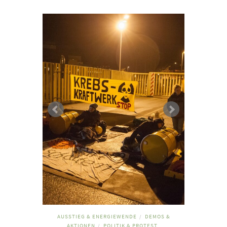
AUSSTIEG & ENERGIEWENDE
DEMOS &
/
AKTIONEN
POLITIK & PROTEST
/