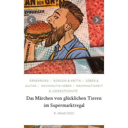
ERNÄHRUNG
KONSUM & KRITIK
LEBEN &
/
/
ALLTAG
NACHHALTIG LEBEN
NACHHALTIGKEIT
/
/
& UMWELTSCHUTZ
Das Märchen von glücklichen Tieren
im Supermarktregal
6. Januar 2022