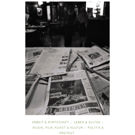
ARBEIT & WIRTSCHAFT
LEBEN & ALLTAG
/
/
MUSIK, FILM, KUNST & KULTUR
POLITIK &
/
PROTEST