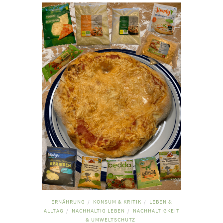
ERNÄHRUNG
KONSUM & KRITIK
LEBEN &
/
/
ALLTAG
NACHHALTIG LEBEN
NACHHALTIGKEIT
/
/
& UMWELTSCHUTZ