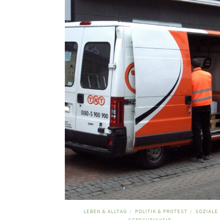
LEBEN & ALLTAG
POLITIK & PROTEST
SOZIALE
/
/
GERECHTIGKEIT