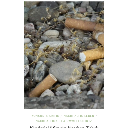
KONSUM & KRITIK
NACHHALTIG LEBEN
/
/
NACHHALTIGKEIT & UMWELTSCHUTZ
Kinderleid für ein bisschen Tabak