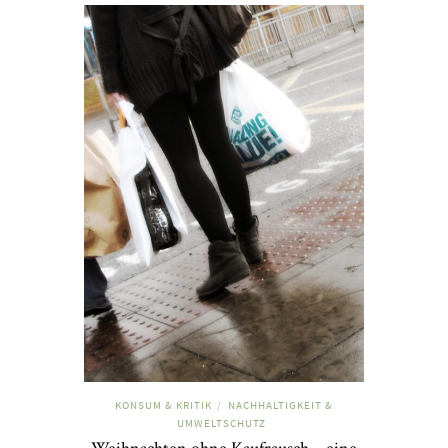
KONSUM & KRITIK
NACHHALTIGKEIT &
/
UMWELTSCHUTZ
Weihnachten ohne Kaufrausch – eine