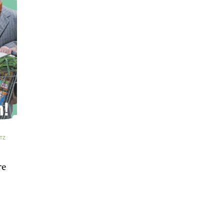
TZ
re