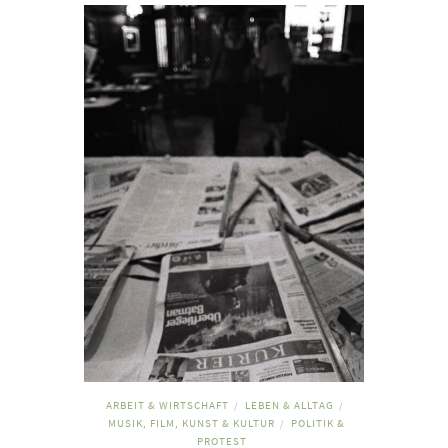
ARBEIT & WIRTSCHAFT
LEBEN & ALLTAG
/
/
MUSIK, FILM, KUNST & KULTUR
POLITIK &
/
PROTEST