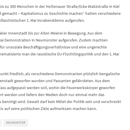
s zu 300 Menschen in der Holtenauer Straße/Ecke Waitzstraße in Kiel
 gemacht – Kapitalismus zu Geschichte machen“ hatten verschiedene
tifaschistischen 1. Mai Vorabenddemo aufgerufen.
ieler Innenstadt bis zur Alten Meierei in Bewegung. Aus dem
 Mai Demonstration in Neumünster aufgerufen. Zudem machten
 für unsoziale Beschäftigungsverhältnisse und eine ungerechte
matisierte man die rassistische EU-Flüchtlingspolitik und den 1. Mai
unkt friedlich, als verschiedene Demonstranten plötzlich bengalische
nnenstadt geworfen wurden und Passanten gefährdeten. Aus dem
dass aufgepasst werden soll, wohin die Feuerwerkskörper geworfen
iert werden und liefern den Medien doch nur einmal mehr das
benötigt wird. Gewalt darf kein Mittel der Politik sein und verschreckt
iv auf seine politischen Ziele aufmerksam machen kann.
NEUMÜNSTER