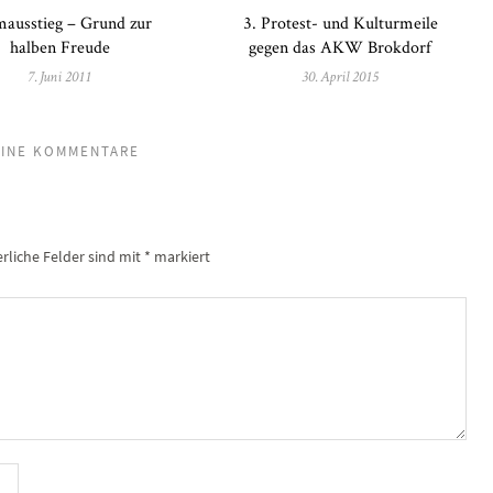
ausstieg – Grund zur
3. Protest- und Kulturmeile
halben Freude
gegen das AKW Brokdorf
7. Juni 2011
30. April 2015
INE KOMMENTARE
erliche Felder sind mit
*
markiert