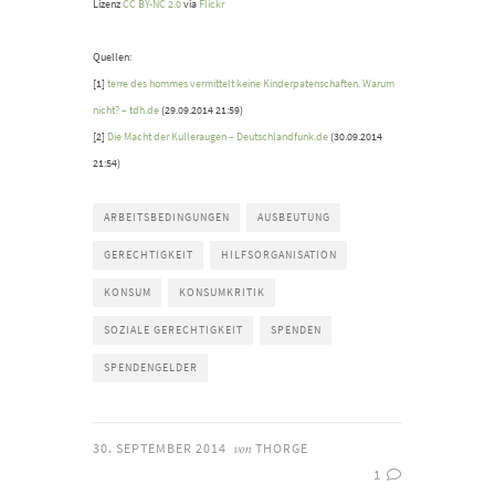
Lizenz
CC BY-NC 2.0
via
Flickr
Quellen:
[1]
terre des hommes vermittelt keine Kinderpatenschaften. Warum
nicht? – tdh.de
(29.09.2014 21:59)
[2]
Die Macht der Kulleraugen – Deutschlandfunk.de
(30.09.2014
21:54)
ARBEITSBEDINGUNGEN
AUSBEUTUNG
GERECHTIGKEIT
HILFSORGANISATION
KONSUM
KONSUMKRITIK
SOZIALE GERECHTIGKEIT
SPENDEN
SPENDENGELDER
30. SEPTEMBER 2014
THORGE
von
1