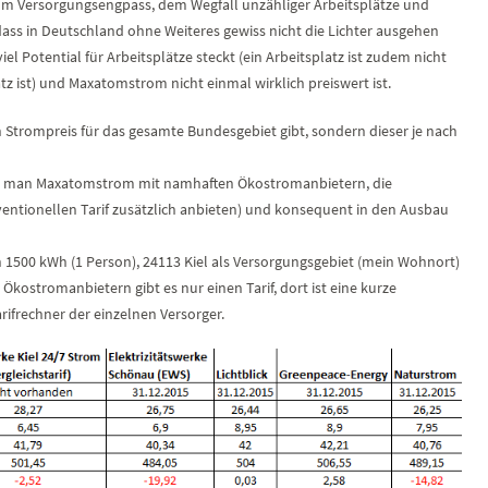
m Versorgungsengpass, dem Wegfall unzähliger Arbeitsplätze und
dass in Deutschland ohne Weiteres gewiss nicht die Lichter ausgehen
l Potential für Arbeitsplätze steckt (ein Arbeitsplatz ist zudem nicht
tz ist) und Maxatomstrom nicht einmal wirklich preiswert ist.
n Strompreis für das gesamte Bundesgebiet gibt, sondern dieser je nach
nn man Maxatomstrom mit namhaften Ökostromanbietern, die
entionellen Tarif zusätzlich anbieten) und konsequent in den Ausbau
 1500 kWh (1 Person), 24113 Kiel als Versorgungsgebiet (mein Wohnort)
 Ökostromanbietern gibt es nur einen Tarif, dort ist eine kurze
ifrechner der einzelnen Versorger.