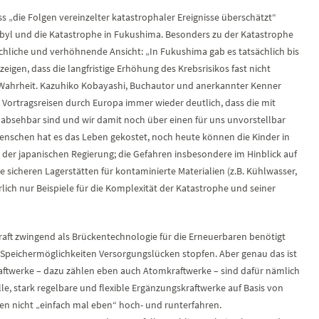
s „die Folgen vereinzelter katastrophaler Ereignisse überschätzt“
byl und die Katastrophe in Fukushima. Besonders zu der Katastrophe
liche und verhöhnende Ansicht: „In Fukushima gab es tatsächlich bis
igen, dass die langfristige Erhöhung des Krebsrisikos fast nicht
r Wahrheit. Kazuhiko Kobayashi, Buchautor und anerkannter Kenner
Vortragsreisen durch Europa immer wieder deutlich, dass die mit
absehbar sind und wir damit noch über einen für uns unvorstellbar
nschen hat es das Leben gekostet, noch heute können die Kinder in
 der japanischen Regierung; die Gefahren insbesondere im Hinblick auf
ne sicheren Lagerstätten für kontaminierte Materialien (z.B. Kühlwasser,
ich nur Beispiele für die Komplexität der Katastrophe und seiner
raft zwingend als Brückentechnologie für die Erneuerbaren benötigt
 Speichermöglichkeiten Versorgungslücken stopfen. Aber genau das ist
aftwerke – dazu zählen eben auch Atomkraftwerke – sind dafür nämlich
le, stark regelbare und flexible Ergänzungskraftwerke auf Basis von
ben nicht „einfach mal eben“ hoch- und runterfahren.