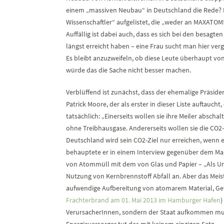
einem „massiven Neubau“ in Deutschland die Rede?
Wissenschaftler“ aufgelistet, die „weder an MAXATOMST
Auffällig ist dabei auch, dass es sich bei den besagt
längst erreicht haben – eine Frau sucht man hier ver
Es bleibt anzuzweifeln, ob diese Leute überhaupt v
würde das die Sache nicht besser machen.
Verblüffend ist zunächst, dass der ehemalige Präsi
Patrick Moore, der als erster in dieser Liste auftauch
tatsächlich: „Einerseits wollen sie ihre Meiler abschal
ohne Treibhausgase. Andererseits wollen sie die CO2-E
Deutschland wird sein CO2-Ziel nur erreichen, wenn e
behauptete er in einem Interview gegenüber dem Mag
von Atommüll mit dem von Glas und Papier – „Als Umwe
Nutzung von Kernbrennstoff Abfall an. Aber das Meis
aufwendige Aufbereitung von atomarem Material, Gefa
Frachterbrand am 01. Mai 2013 im Hamburger Hafen
)
VerursacherInnen, sondern der Staat aufkommen muss
Energieversorger tut das mit keinem einzigen Satz.