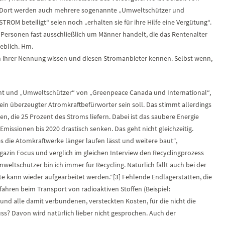
 Dort werden auch mehrere sogenannte „Umweltschützer und
ROM beteiligt“ seien noch „erhalten sie für ihre Hilfe eine Vergütung“.
en Personen fast ausschließlich um Männer handelt, die das Rentenalter
geblich. Hm.
on ihrer Nennung wissen und diesen Stromanbieter kennen. Selbst wenn,
dent und „Umweltschützer“ von „Greenpeace Canada und International“,
t, ein überzeugter Atromkraftbefürworter sein soll. Das stimmt allerdings
ten, die 25 Prozent des Stroms liefern. Dabei ist das saubere Energie
missionen bis 2020 drastisch senken. Das geht nicht gleichzeitig.
s die Atomkraftwerke länger laufen lässt und weitere baut“,
azin Focus und verglich im gleichen Interview den Recyclingprozess
ltschützer bin ich immer für Recycling. Natürlich fällt auch bei der
te kann wieder aufgearbeitet werden.“[3] Fehlende Endlagerstätten, die
hren beim Transport von radioaktiven Stoffen (Beispiel:
 und alle damit verbundenen, versteckten Kosten, für die nicht die
? Davon wird natürlich lieber nicht gesprochen. Auch der