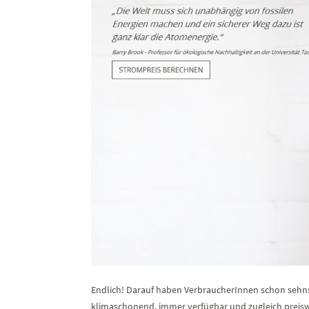
Endlich! Darauf haben VerbraucherInnen schon sehns
klimaschonend, immer verfügbar und zugleich preis