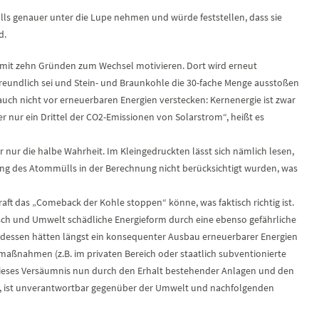
s genauer unter die Lupe nehmen und würde feststellen, dass sie
d.
 mit zehn Gründen zum Wechsel motivieren. Dort wird erneut
eundlich sei und Stein- und Braunkohle die 30-fache Menge ausstoßen
auch nicht vor erneuerbaren Energien verstecken: Kernenergie ist zwar
er nur ein Drittel der CO2-Emissionen von Solarstrom“, heißt es
ber nur die halbe Wahrheit. Im Kleingedruckten lässt sich nämlich lesen,
ng des Atommülls in der Berechnung nicht berücksichtigt wurden, was
ft das „Comeback der Kohle stoppen“ könne, was faktisch richtig ist.
nsch und Umwelt schädliche Energieform durch eine ebenso gefährliche
ttdessen hätten längst ein konsequenter Ausbau erneuerbarer Energien
armaßnahmen (z.B. im privaten Bereich oder staatlich subventionierte
ieses Versäumnis nun durch den Erhalt bestehender Anlagen und den
, ist unverantwortbar gegenüber der Umwelt und nachfolgenden