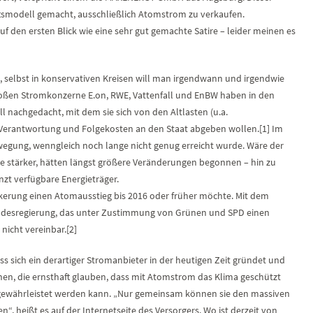
ftsmodell gemacht, ausschließlich Atomstrom zu verkaufen.
 den ersten Blick wie eine sehr gut gemachte Satire – leider meinen es
, selbst in konservativen Kreisen will man irgendwann und irgendwie
oßen Stromkonzerne E.on, RWE, Vattenfall und EnBW haben in den
 nachgedacht, mit dem sie sich von den Altlasten (u.a.
 Verantwortung und Folgekosten an den Staat abgeben wollen.[1] Im
wegung, wenngleich noch lange nicht genug erreicht wurde. Wäre der
e stärker, hätten längst größere Veränderungen begonnen – hin zu
zt verfügbare Energieträger.
lkerung einen Atomausstieg bis 2016 oder früher möchte. Mit dem
ndesregierung, das unter Zustimmung von Grünen und SPD einen
 nicht vereinbar.[2]
ss sich ein derartiger Stromanbieter in der heutigen Zeit gründet und
hen, die ernsthaft glauben, dass mit Atomstrom das Klima geschützt
gewährleistet werden kann. „Nur gemeinsam können sie den massiven
 heißt es auf der Internetseite des Versorgers. Wo ist derzeit von