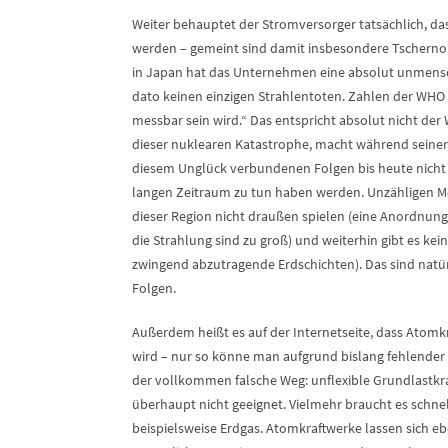
Weiter behauptet der Stromversorger tatsächlich, das
werden – gemeint sind damit insbesondere Tscherno
in Japan hat das Unternehmen eine absolut unmensch
dato keinen einzigen Strahlentoten. Zahlen der WHO ze
messbar sein wird.“ Das entspricht absolut nicht de
dieser nuklearen Katastrophe, macht während seiner 
diesem Unglück verbundenen Folgen bis heute nicht 
langen Zeitraum zu tun haben werden. Unzähligen Me
dieser Region nicht draußen spielen (eine Anordnung
die Strahlung sind zu groß) und weiterhin gibt es kei
zwingend abzutragende Erdschichten). Das sind natürl
Folgen.
Außerdem heißt es auf der Internetseite, dass Atomk
wird – nur so könne man aufgrund bislang fehlender
der vollkommen falsche Weg: unflexible Grundlastkr
überhaupt nicht geeignet. Vielmehr braucht es schnel
beispielsweise Erdgas. Atomkraftwerke lassen sich e