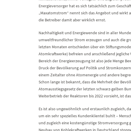
Energieversorger hat es sich tatsächlich zum Geschä
„Maxatomstrom“ nennt sich das Angebot und wirkt auf
die Betreiber damit aber wirklich ernst.
Nachhaltigkeit und Energiewende sind in aller Munde
umweltfreundlicher Strom erzeugen und auch die gr
letzten Monaten entschieden über ein Stiftungsmodell
Atomkraftwerke) befreien und anschließend jegliche
Bereich der Energieerzeugung ist also jede Menge Be
Druck der Bevölkerung auf Politik und Stromkonzern
einem Zeitalter ohne Atomenergie und andere begren
Schon lange ist bekannt, dass die Mehrheit der Bevö
Atomausstiegsgesetz der letzten schwarz-gelben Bu
Weiterbetrieb der Reaktoren bis 2022 vorsieht, ist das
Es ist also ungewöhnlich und erstaunlich zugleich, da
um ein sehr spezielles Kundenklientel buhlt – Mensc
und zugleich eine kostengünstige Stromversorgung 
Neubau von Kohlekraftwerken in Deutschland stoppen“,