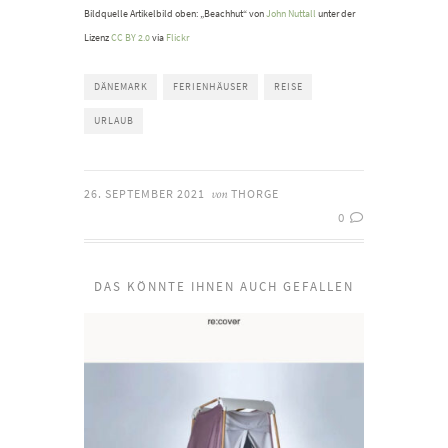
Bildquelle Artikelbild oben: „Beachhut“ von
John Nuttall
unter der
Lizenz
CC BY 2.0
via
Flickr
DÄNEMARK
FERIENHÄUSER
REISE
URLAUB
26. SEPTEMBER 2021
THORGE
von
0
DAS KÖNNTE IHNEN AUCH GEFALLEN