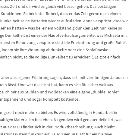
ieses Zelt und dir wird es gleich viel besser gehen. Das bestätigen
Kund:innen. So berichtet Robert, dass er das Zelt gerne nach einem
 Dunkelheit seine Batterien wieder aufzuladen. Anne verspricht, dass wir
esehen hätten – was bei einem vollständig dunklen Zelt nun keine so
ige Dunkelheit ist eines der Hauptverkaufsargumente, was Michaela mit
r ersten Benutzung verspürte sie „tiefe Erleichterung und große Ruhe“.
n, indem sie ihre Wohnung abdunkelte oder eine Schlafmaske
nfach nicht, so die völlige Dunkelheit zu erreichen („Es gibt einfach
aber aus eigener Erfahrung sagen, dass sich mit vernünftigen Jalousien
n lässt. Und wer das nicht hat, kann es sich für sicher weitaus
abe ich mir aus Stühlen und Wolldecken eine eigene „dunkle Höhle“
 entspannend und sogar komplett kostenlos.
ngszelt noch mehr zu bieten: Es wird vollständig in Handarbeit in
haltigen Materialien bestehen. Nirgendwo wird genauer definiert, was
lz aus der EU findet sich in der Produktbeschreibung. Auch bleibt
ulationssystem funktioniert. Es soll genug Platz für ein bis zwei