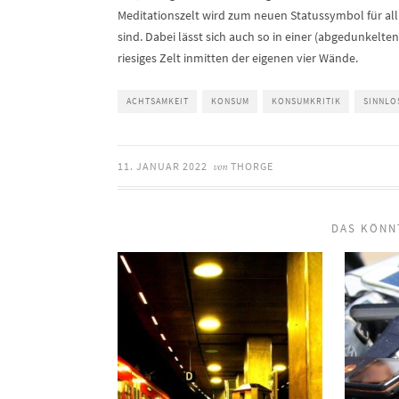
Meditationszelt wird zum neuen Statussymbol für all
sind. Dabei lässt sich auch so in einer (abgedunke
riesiges Zelt inmitten der eigenen vier Wände.
ACHTSAMKEIT
KONSUM
KONSUMKRITIK
SINNLO
11. JANUAR 2022
THORGE
von
DAS KÖNN