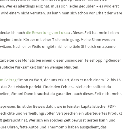
n. Wer es allerdings eilig hat, muss sich leider gedulden – es wird erst
, wird einem nicht verraten. Da kann man sich schon vor Erhalt der Ware
tdecke ich noch
die Bewertung von Lukas
: „Dieses Zelt hat mein Leben
 beginnt mein Körper mit einer Tiefenreinigung. Meine Sinne werden
hwitzen. Nach einer Weile umgibt mich eine tiefe Stille, ich entspanne
tarbeiter des Monats bei einem dieser unseriösen Teleshopping-Sender
laubliche Wirksamkeit binnen weniger Minuten.
em Beitrag
Simon zu Wort, der uns erklärt, dass er nach einem 12- bis 16-
das Zelt einfach perfekt. Finde den Fehler… vielleicht solltest du
eiten, Simon! Dann brauchst du garantiert auch dieses Zelt nicht mehr.
epriesen. Es ist der Beweis dafür, wie in feinster kapitalistischer FDP-
Geschichte und verheißungsvollen Versprechen ein überteuertes Produkt
t gebraucht hat. Wer sich ein solches Zelt bewusst leisten kann und
 Teure Uhren, fette Autos und Thermomix haben ausgedient, das