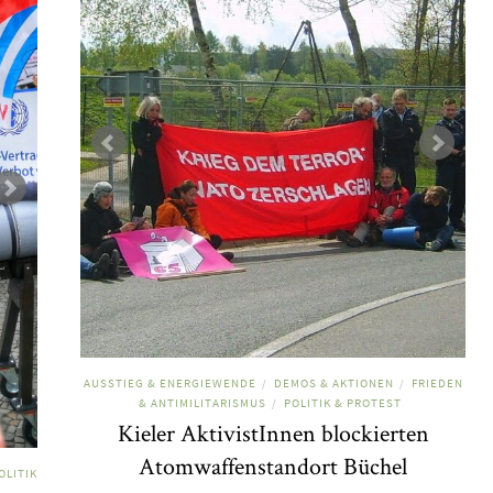
AUSSTIEG & ENERGIEWENDE
DEMOS & AKTIONEN
FRIEDEN
/
/
& ANTIMILITARISMUS
POLITIK & PROTEST
/
Kieler AktivistInnen blockierten
Atomwaffenstandort Büchel
OLITIK