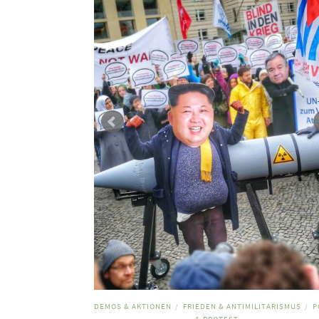
DEMOS & AKTIONEN
FRIEDEN & ANTIMILITARISMUS
P
/
/
& PROTEST