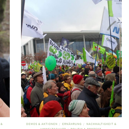
 &
DEMOS & AKTIONEN
ERNÄHRUNG
NACHHALTIGKEIT &
/
/
UMWELTSCHUTZ
POLITIK & PROTEST