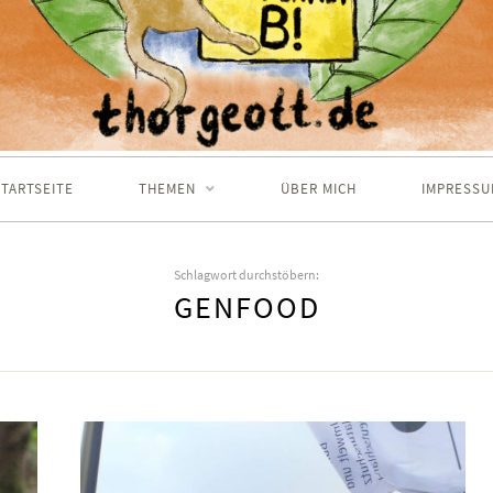
TARTSEITE
THEMEN
ÜBER MICH
IMPRESSU
Schlagwort durchstöbern:
GENFOOD