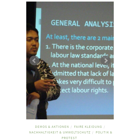
DEMOS & AKTIONEN
FAIRE KLEIDUNG
/
/
NACHHALTIGKEIT & UMWELTSCHUTZ
POLITIK &
/
PROTEST