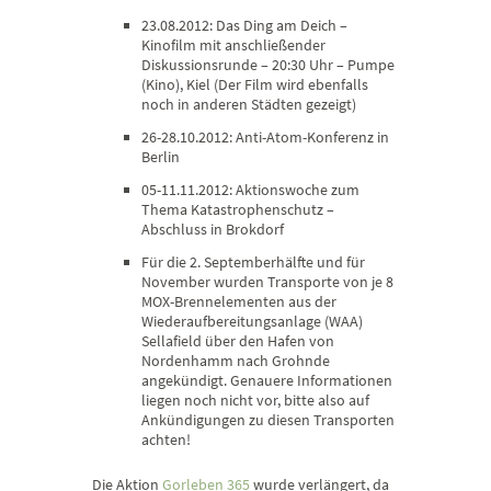
23.08.2012: Das Ding am Deich –
Kinofilm mit anschließender
Diskussionsrunde – 20:30 Uhr – Pumpe
(Kino), Kiel (Der Film wird ebenfalls
noch in anderen Städten gezeigt)
26-28.10.2012: Anti-Atom-Konferenz in
Berlin
05-11.11.2012: Aktionswoche zum
Thema Katastrophenschutz –
Abschluss in Brokdorf
Für die 2. Septemberhälfte und für
November wurden Transporte von je 8
MOX-Brennelementen aus der
Wiederaufbereitungsanlage (WAA)
Sellafield über den Hafen von
Nordenhamm nach Grohnde
angekündigt. Genauere Informationen
liegen noch nicht vor, bitte also auf
Ankündigungen zu diesen Transporten
achten!
Die Aktion
Gorleben 365
wurde verlängert, da