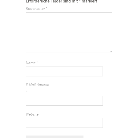
Erforderliche Felder sind mit
*
markiert
Kommentar
*
Name
*
E-Mail-Adresse
*
Website