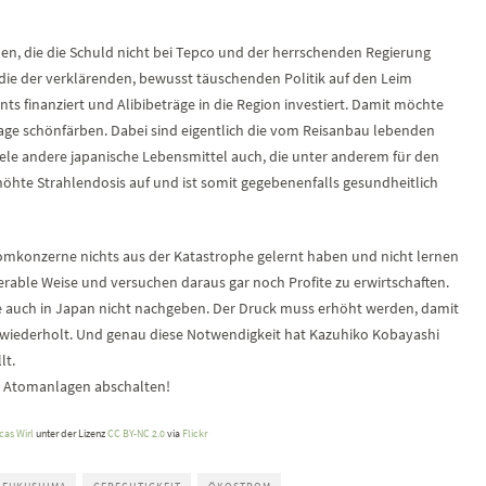
en, die die Schuld nicht bei Tepco und der herrschenden Regierung
die der verklärenden, bewusst täuschenden Politik auf den Leim
s finanziert und Alibibeträge in die Region investiert. Damit möchte
age schönfärben. Dabei sind eigentlich die vom Reisanbau lebenden
iele andere japanische Lebensmittel auch, die unter anderem für den
rhöhte Strahlendosis auf und ist somit gegebenenfalls gesundheitlich
Stromkonzerne nichts aus der Katastrophe gelernt haben und nicht lernen
erable Weise und versuchen daraus gar noch Profite zu erwirtschaften.
 auch in Japan nicht nachgeben. Der Druck muss erhöht werden, damit
e wiederholt. Und genau diese Notwendigkeit hat Kazuhiko Kobayashi
lt.
le Atomanlagen abschalten!
cas Wirl
unter der Lizenz
CC BY-NC 2.0
via
Flickr