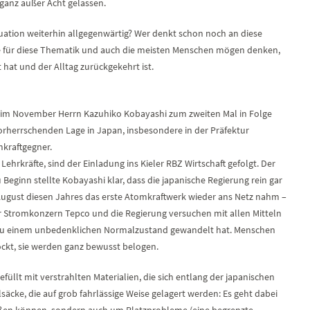
ganz außer Acht gelassen.
ituation weiterhin allgegenwärtig? Wer denkt schon noch an diese
e für diese Thematik und auch die meisten Menschen mögen denken,
 hat und der Alltag zurückgekehrt ist.
n im November Herrn Kazuhiko Kobayashi zum zweiten Mal in Folge
vorherrschenden Lage in Japan, insbesondere in der Präfektur
kraftgegner.
ehrkräfte, sind der Einladung ins Kieler RBZ Wirtschaft gefolgt. Der
u Beginn stellte Kobayashi klar, dass die japanische Regierung rein gar
August diesen Jahres das erste Atomkraftwerk wieder ans Netz nahm –
r Stromkonzern Tepco und die Regierung versuchen mit allen Mitteln
t zu einem unbedenklichen Normalzustand gewandelt hat. Menschen
ckt, sie werden ganz bewusst belogen.
gefüllt mit verstrahlten Materialien, die sich entlang der japanischen
säcke, die auf grob fahrlässige Weise gelagert werden: Es geht dabei
reißen können, sondern auch um Platzprobleme (eine begrenzte