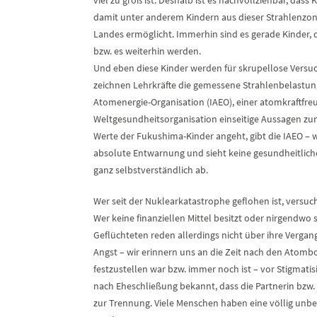
damit unter anderem Kindern aus dieser Strahlenzone 
Landes ermöglicht. Immerhin sind es gerade Kinder, 
bzw. es weiterhin werden.
Und eben diese Kinder werden für skrupellose Versuc
zeichnen Lehrkräfte die gemessene Strahlenbelastung
Atomenergie-Organisation (IAEO), einer atomkraftfre
Weltgesundheitsorganisation einseitige Aussagen zum
Werte der Fukushima-Kinder angeht, gibt die IAEO – w
absolute Entwarnung und sieht keine gesundheitliche
ganz selbstverständlich ab.
Wer seit der Nuklearkatastrophe geflohen ist, versuc
Wer keine finanziellen Mittel besitzt oder nirgendwo 
Geflüchteten reden allerdings nicht über ihre Vergang
Angst – wir erinnern uns an die Zeit nach den Atom
festzustellen war bzw. immer noch ist – vor Stigmati
nach Eheschließung bekannt, dass die Partnerin bzw.
zur Trennung. Viele Menschen haben eine völlig unb