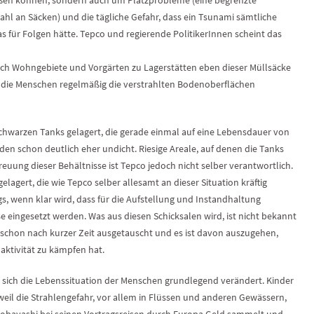
ahl an Säcken) und die tägliche Gefahr, dass ein Tsunami sämtliche
as für Folgen hätte. Tepco und regierende PolitikerInnen scheint das
uch Wohngebiete und Vorgärten zu Lagerstätten eben dieser Müllsäcke
 die Menschen regelmäßig die verstrahlten Bodenoberflächen
schwarzen Tanks gelagert, die gerade einmal auf eine Lebensdauer von
rden schon deutlich eher undicht. Riesige Areale, auf denen die Tanks
treuung dieser Behältnisse ist Tepco jedoch nicht selber verantwortlich.
agert, die wie Tepco selber allesamt an dieser Situation kräftig
gs, wenn klar wird, dass für die Aufstellung und Instandhaltung
eingesetzt werden. Was aus diesen Schicksalen wird, ist nicht bekannt
n schon nach kurzer Zeit ausgetauscht und es ist davon auszugehen,
aktivität zu kämpfen hat.
sich die Lebenssituation der Menschen grundlegend verändert. Kinder
weil die Strahlengefahr, vor allem in Flüssen und anderen Gewässern,
ss Kobayashi bei seinen Vortragsreisen durch Europa Geld sammelt und