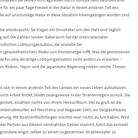
für ein paar Tage Freizeit in der Natur in einem anderen Teil des
die auf unschuldige Weise in diese Situation hineingezogen worden sind
he missbraucht: Sie tragen ein Dosimeter um den Hals und täglich
 auf. Die Zahlen landen dabei auch bei der Internationalen
undlichen Lobbyorganisation, die anstelle der
 (gesundheitlichen) Risiko von Atomenergie trifft. Was die gemessenen
ie für eine derartige Lobbyorganisation nicht anders zu erwarten –
n Risiken. Tepco und die japanische Regierung nicken solche Thesen
ht sich in einem anderen Teil des Landes ein neues Leben aufzubauen.
sonst Arbeit findet, bleibt zwangsweise in der Strahlenregion zurück. Die
enheit, erzählen nichts von ihrem Herkunftsort. Viel zu groß ist die
bombenabwürfen auf Hiroshima und Nagasaki 1945, wo Vergleichbares
sierung. Mit Strahlenflüchtlingen möchte man nichts zu tun haben. Wird
 der Partner aus diesem verstrahlten Gebiet stammt, führt das zumeist
egründete Angst, selber zu einem sogenannten Strahlenopfer zu