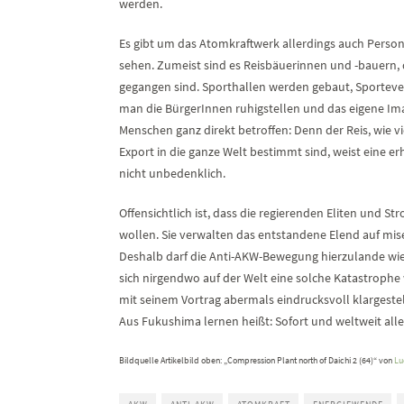
werden.
Es gibt um das Atomkraftwerk allerdings auch Person
sehen. Zumeist sind es Reisbäuerinnen und -bauern, 
gegangen sind. Sporthallen werden gebaut, Sportevent
man die BürgerInnen ruhigstellen und das eigene Im
Menschen ganz direkt betroffen: Denn der Reis, wie v
Export in die ganze Welt bestimmt sind, weist eine e
nicht unbedenklich.
Offensichtlich ist, dass die regierenden Eliten und 
wollen. Sie verwalten das entstandene Elend auf mis
Deshalb darf die Anti-AKW-Bewegung hierzulande wie
sich nirgendwo auf der Welt eine solche Katastroph
mit seinem Vortrag abermals eindrucksvoll klargestel
Aus Fukushima lernen heißt: Sofort und weltweit al
Bildquelle Artikelbild oben: „Compression Plant north of Daichi 2 (64)“ von
Lu