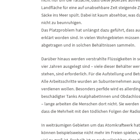
Landfläche für eine auf unabsehbare Zeit steigende Z
Säcke ins Meer spült. Dabei ist kaum absehbar, was d
nicht zu beunruhigen.
Das Platzproblem hat unlängst dazu geführt, dass a
erklärt worden sind. In vielen Wohngebieten müssen
abgetragen und in solchen Behältnissen sammeln.
Darüber hinaus werden verstrahlte Flüssigkeiten in 
vier Jahren ausgelegt sind – viele dieser Behälter we
stehen, sind erforderlich. Für die Aufstellung und Be
Alle Arbeitsschritte wurden an Subunternehmen ausgel
verdienen wollen. Besonders perfide wird es allerdin
beschädigter Tanks AnalphabetInnen und Obdachlose 
– lange arbeiten die Menschen dort nicht. Sie werde
dass die Mehrheit mit den tödlichen Folgen der Radio
In weiträumigen Gebieten um das Atomkraftwerk hat 
können beispielsweise nicht mehr im Freien spielen, 
viel zu groß ist. Deshalb ist es nachvollziehbar, da