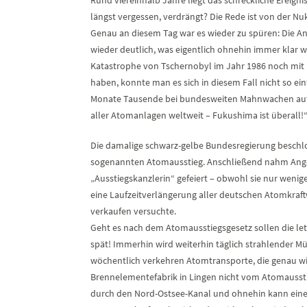
längst vergessen, verdrängt? Die Rede ist von der N
Genau an diesem Tag war es wieder zu spüren: Die Angs
wieder deutlich, was eigentlich ohnehin immer klar w
Katastrophe von Tschernobyl im Jahr 1986 noch mit 
haben, konnte man es sich in diesem Fall nicht so ei
Monate Tausende bei bundesweiten Mahnwachen auf di
aller Atomanlagen weltweit – Fukushima ist überall!“
Die damalige schwarz-gelbe Bundesregierung besch
sogenannten Atomausstieg. Anschließend nahm Ange
„Ausstiegskanzlerin“ gefeiert – obwohl sie nur weni
eine Laufzeitverlängerung aller deutschen Atomkraft
verkaufen versuchte.
Geht es nach dem Atomausstiegsgesetz sollen die let
spät! Immerhin wird weiterhin täglich strahlender Mül
wöchentlich verkehren Atomtransporte, die genau wi
Brennelementefabrik in Lingen nicht vom Atomaussti
durch den Nord-Ostsee-Kanal und ohnehin kann eine 