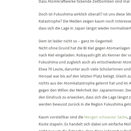
Dass Atomkraftwerke tickende Zeitbomben sind mal 
Doch ist Fukushima wirklich überall? Ist uns diese S
Katastrophe? Die Medien zeigen kaum noch Interess
dass sich die Lage in Japan längst wieder normalisiert
Dem ist leider nicht so – ganz im Gegenteil:
Nicht ohne Grund hat die BI Kiel gegen Atomanlage
nach Kiel eingeladen. Kobayashi gilt als Kenner der 
Fukushima und zugleich auch als entschiedener Atom
Etwa 70 Leute, darunter auch viele SchülerInnen und L
Hörsaal war bis auf den letzten Platz belegt. Gleich z
nichts aus der Atomkatastrophe gelernt hat und im 
gegen den Willen der Mehrheit der JapanerInnen. De
den Eindruck zu erwecken, dass sich die Lage längs
werden bewusst zurück in die Region Fukushima gelo
Kaum vorstellbar sind die
Mengen schwarzer Säcke
, 
Küste stapeln. Es handelt sich dabei um einfache Müll
nicht nur um die Tatsache, dass diese jederzeit auf