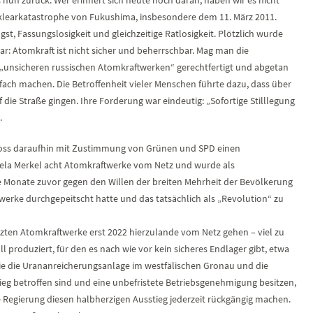
uklearkatastrophe von Fukushima, insbesondere dem 11. März 2011.
t, Fassungslosigkeit und gleichzeitige Ratlosigkeit. Plötzlich wurde
ar: Atomkraft ist nicht sicher und beherrschbar. Mag man die
„unsicheren russischen Atomkraftwerken“ gerechtfertigt und abgetan
nfach machen. Die Betroffenheit vieler Menschen führte dazu, dass über
e Straße gingen. Ihre Forderung war eindeutig: „Sofortige Stilllegung
.
loss daraufhin mit Zustimmung von Grünen und SPD einen
la Merkel acht Atomkraftwerke vom Netz und wurde als
ge Monate zuvor gegen den Willen der breiten Mehrheit der Bevölkerung
werke durchgepeitscht hatte und das tatsächlich als „Revolution“ zu
zten Atomkraftwerke erst 2022 hierzulande vom Netz gehen – viel zu
l produziert, für den es nach wie vor kein sicheres Endlager gibt, etwa
e die Urananreicherungsanlage im westfälischen Gronau und die
eg betroffen sind und eine unbefristete Betriebsgenehmigung besitzen,
Regierung diesen halbherzigen Ausstieg jederzeit rückgängig machen.