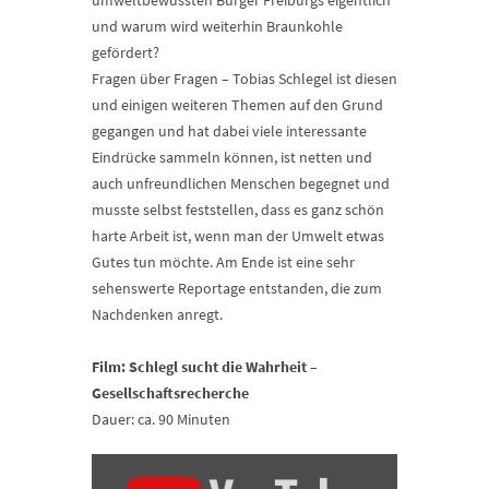
umweltbewussten Bürger Freiburgs eigentlich
und warum wird weiterhin Braunkohle
gefördert?
Fragen über Fragen – Tobias Schlegel ist diesen
und einigen weiteren Themen auf den Grund
gegangen und hat dabei viele interessante
Eindrücke sammeln können, ist netten und
auch unfreundlichen Menschen begegnet und
musste selbst feststellen, dass es ganz schön
harte Arbeit ist, wenn man der Umwelt etwas
Gutes tun möchte. Am Ende ist eine sehr
sehenswerte Reportage entstanden, die zum
Nachdenken anregt.
Film: Schlegl sucht die Wahrheit –
Gesellschaftsrecherche
Dauer: ca. 90 Minuten
„1/6
Schlegl