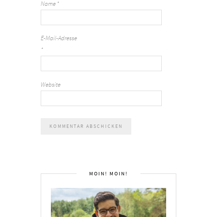
Name
*
E-Mail-Adresse
*
Website
MOIN! MOIN!