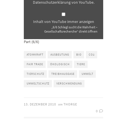
Datenschutzerklärung von YouTube
.
Inhalt von YouTube immer anzeigen
„6/6 Schlegl sucht die Wahrheit –
Gesellschaftsrecherche“ direkt öffnen
Part (6/6)
ATOMKRAFT
AUSBEUTUNG
BIO
CO2
FAIR TRADE
ÖKOLOGISCH
TIERE
TIERSCHUTZ
TREIBHAUSGASE
UMWELT
UMWELTSCHUTZ
VERSCHWENDUNG
13. DEZEMBER 2010
THORGE
von
0