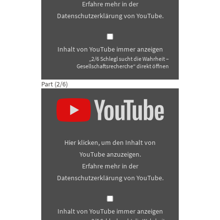
Erfahre mehr in der
Datenschutzerklärung von YouTube
.
Inhalt von YouTube immer anzeigen
„2/6 Schlegl sucht die Wahrheit –
Gesellschaftsrecherche“ direkt öffnen
Part (2/6)
„3/6
Schlegl
sucht
die
Wahrheit
–
Gesellschaftsrecherche“
Hier klicken, um den Inhalt von
von
YouTube
YouTube anzuzeigen.
anzeigen
Erfahre mehr in der
Datenschutzerklärung von YouTube
.
Inhalt von YouTube immer anzeigen