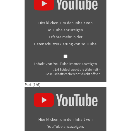
sucht
die
Wahrheit
–
Gesellschaftsrecherche“
Hier klicken, um den Inhalt von
von
YouTube
YouTube anzuzeigen.
anzeigen
Erfahre mehr in der
Datenschutzerklärung von YouTube
.
Inhalt von YouTube immer anzeigen
„1/6 Schlegl sucht die Wahrheit –
Gesellschaftsrecherche“ direkt öffnen
Part (1/6)
„2/6
Schlegl
sucht
die
Wahrheit
–
Gesellschaftsrecherche“
Hier klicken, um den Inhalt von
von
YouTube
YouTube anzuzeigen.
anzeigen