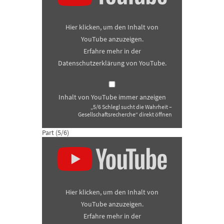
Wahrheit
–
Gesellschaftsrecherche“
Hier klicken, um den Inhalt von
von
YouTube
YouTube anzuzeigen.
anzeigen
Erfahre mehr in der
Datenschutzerklärung von YouTube
.
Inhalt von YouTube immer anzeigen
„5/6 Schlegl sucht die Wahrheit –
Gesellschaftsrecherche“ direkt öffnen
Part (5/6)
„6/6
Schlegl
sucht
die
Wahrheit
–
Gesellschaftsrecherche“
Hier klicken, um den Inhalt von
von
YouTube
YouTube anzuzeigen.
anzeigen
Erfahre mehr in der