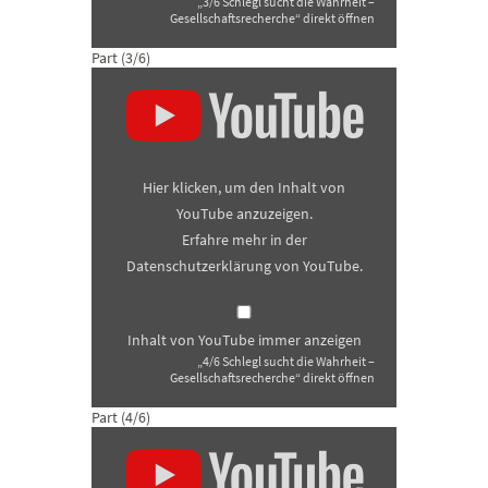
„3/6 Schlegl sucht die Wahrheit –
Gesellschaftsrecherche“ direkt öffnen
Part (3/6)
„4/6
Schlegl
sucht
die
Wahrheit
–
Gesellschaftsrecherche“
Hier klicken, um den Inhalt von
von
YouTube
YouTube anzuzeigen.
anzeigen
Erfahre mehr in der
Datenschutzerklärung von YouTube
.
Inhalt von YouTube immer anzeigen
„4/6 Schlegl sucht die Wahrheit –
Gesellschaftsrecherche“ direkt öffnen
Part (4/6)
„5/6
Schlegl
sucht
die