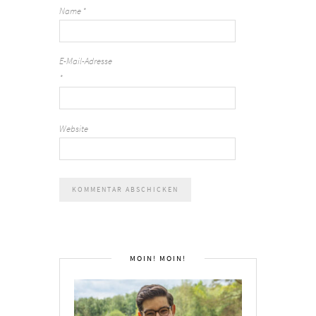
Name
*
E-Mail-Adresse
*
Website
MOIN! MOIN!