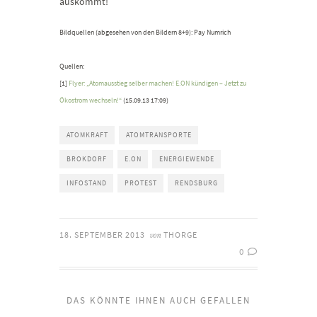
auskommt!
Bildquellen (abgesehen von den Bildern 8+9): Pay Numrich
Quellen:
[1]
Flyer: „Atomausstieg selber machen! E.ON kündigen – Jetzt zu
Ökostrom wechseln!“
(15.09.13 17:09)
ATOMKRAFT
ATOMTRANSPORTE
BROKDORF
E.ON
ENERGIEWENDE
INFOSTAND
PROTEST
RENDSBURG
18. SEPTEMBER 2013
THORGE
von
0
DAS KÖNNTE IHNEN AUCH GEFALLEN