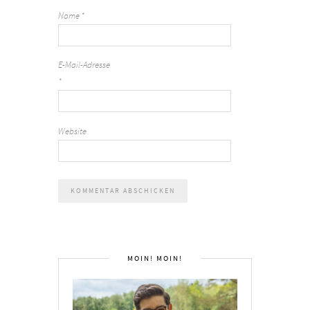
Name
*
E-Mail-Adresse
*
Website
MOIN! MOIN!