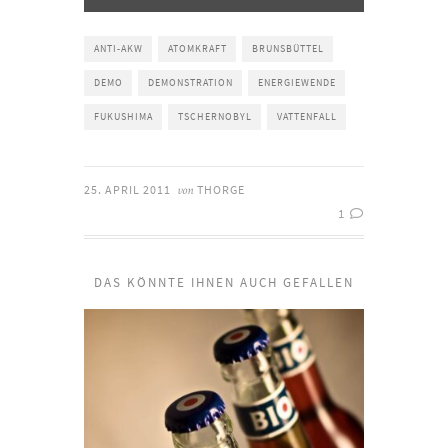
ANTI-AKW
ATOMKRAFT
BRUNSBÜTTEL
DEMO
DEMONSTRATION
ENERGIEWENDE
FUKUSHIMA
TSCHERNOBYL
VATTENFALL
25. APRIL 2011
THORGE
von
1
DAS KÖNNTE IHNEN AUCH GEFALLEN