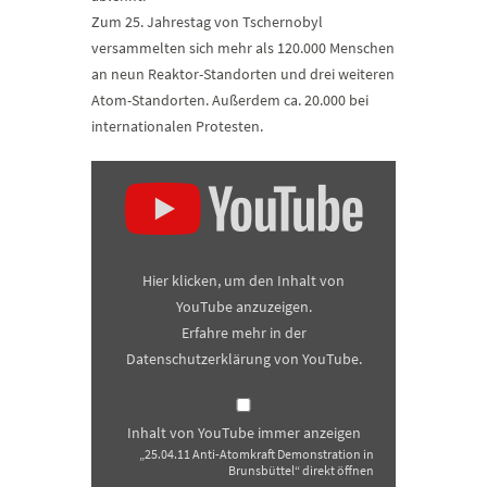
Zum 25. Jahrestag von Tschernobyl
versammelten sich mehr als 120.000 Menschen
an neun Reaktor-Standorten und drei weiteren
Atom-Standorten. Außerdem ca. 20.000 bei
internationalen Protesten.
„25.04.11
Anti-
Atomkraft
Demonstration
in
Brunsbüttel“
von
Hier klicken, um den Inhalt von
YouTube
anzeigen
YouTube anzuzeigen.
Erfahre mehr in der
Datenschutzerklärung von YouTube
.
Inhalt von YouTube immer anzeigen
„25.04.11 Anti-Atomkraft Demonstration in
Brunsbüttel“ direkt öffnen