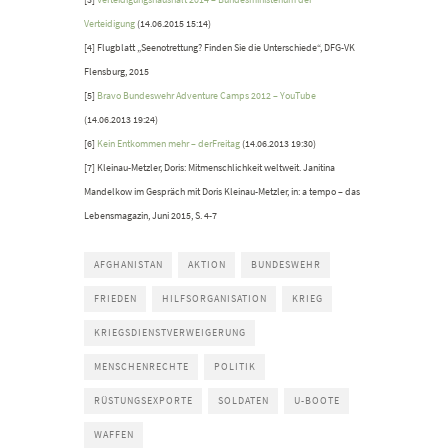
Verteidigung
(14.06.2015 15:14)
[4] Flugblatt „Seenotrettung? Finden Sie die Unterschiede“, DFG-VK
Flensburg, 2015
[5]
Bravo Bundeswehr Adventure Camps 2012 – YouTube
(14.06.2013 19:24)
[6]
Kein Entkommen mehr – derFreitag
(14.06.2013 19:30)
[7] Kleinau-Metzler, Doris: Mitmenschlichkeit weltweit. Janitina
Mandelkow im Gespräch mit Doris Kleinau-Metzler, in: a tempo – das
Lebensmagazin, Juni 2015, S. 4-7
AFGHANISTAN
AKTION
BUNDESWEHR
FRIEDEN
HILFSORGANISATION
KRIEG
KRIEGSDIENSTVERWEIGERUNG
MENSCHENRECHTE
POLITIK
RÜSTUNGSEXPORTE
SOLDATEN
U-BOOTE
WAFFEN