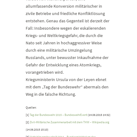
allumfassende Konversion militärischer in
zivile Betriebe und friedliche Konfliktlösung
entstehen. Genau das Gegenteil ist derzeit der
Fall: Insbesondere wegen der eskalierenden
Kriegs- und Weltkriegsgefahr, die durch die
Nato seit Jahren in hochaggressiver Weise
durch eine militärische Umzingelung
Russlands, unter bewusster Inkaufnahme der
Gefahr der Entwicklung eines Atomkriegs,
vorangetrieben wird.
Kriegsministerin Ursula von der Leyen ebnet
mit dem „Tag der Bundeswehr“ abermals den
Weg in die falsche Richtung.
Quellen:
[1]
Tag der Bundeswehr 2015 – BundeswehrEvent
(14.06.2015 14:32)
[2]
Zivil-Militärische Zusammenarbeit mit dem THW – Wikipedia.org
(14.06.2015 15:10)
[3]
Verteidigungshaushalt 2014 – Bundesministerium der