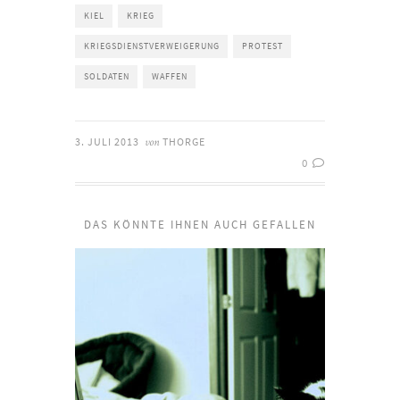
KIEL
KRIEG
KRIEGSDIENSTVERWEIGERUNG
PROTEST
SOLDATEN
WAFFEN
3. JULI 2013
THORGE
von
0
DAS KÖNNTE IHNEN AUCH GEFALLEN