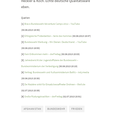
Heckler & Koch. Echte deutsche Qualitätsware
eben.
Quellen:
[1]
Bravo Bundeswehr Adventure Camps 2012 – YouTube
(30.06.2013 19:40)
[2]
Erfolgreiche Protestaktion – terre des hommes
(30.06.2013 19:47)
[3]
Bundeswehr Werbung – Wir. Dienen. Deutschland. – YouTube
(30.06.2013 19:53)
[4]
Kein Entkommen mehr – derFreitag
(30.06.2013 20:03)
[5]
Jahresbericht der Jugendoffiziere der Bundeswehr –
Bundesministerium der Verteidigung
(30.06.2013 20:15)
[6]
Vertrag: Bundeswehr und Kultusministerium BaWü – indymedia
(30.06.2013 20:30)
[7]
De Maizière wirbt für Einsatz bewaffneter Drohnen – Welt.de
(02.07.2013 20:35)
[8]
Große Rüstungskoalition – derFreitag
(02.07.2013 20:51)
AFGHANISTAN
BUNDESWEHR
FRIEDEN