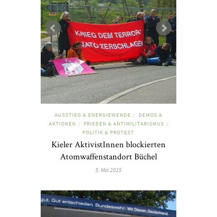
AUSSTIEG & ENERGIEWENDE
DEMOS &
/
AKTIONEN
FRIEDEN & ANTIMILITARISMUS
/
/
POLITIK & PROTEST
Kieler AktivistInnen blockierten
Atomwaffenstandort Büchel
5. Mai 2015